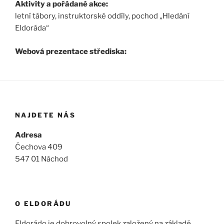
Aktivity a pořádané akce:
letní tábory, instruktorské oddíly, pochod „Hledání
Eldoráda“
Webová prezentace střediska:
NAJDETE NÁS
Adresa
Čechova 409
547 01 Náchod
O ELDORÁDU
Eldorádo je dobrovolný spolek založený na základě