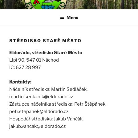
Přejít
ELDORÁDO, SPOLEK DĚTÍ A
k
MLÁDEŽE
Menu
obsahu
webu
STŘEDISKO STARÉ MĚSTO
Eldorádo, středisko Staré Město
Lipí 90, 547 01 Náchod
IČ: 627 28 997
Kontakty:
Náčelník střediska: Martin Sedláček,
martin.sedlacek@eldorado.cz
Zástupce náčelníka střediska: Petr Štěpánek,
petr.stepanek@eldorado.cz
Hospodář střediska: Jakub Vančák,
jakub.vancak@eldorado.cz